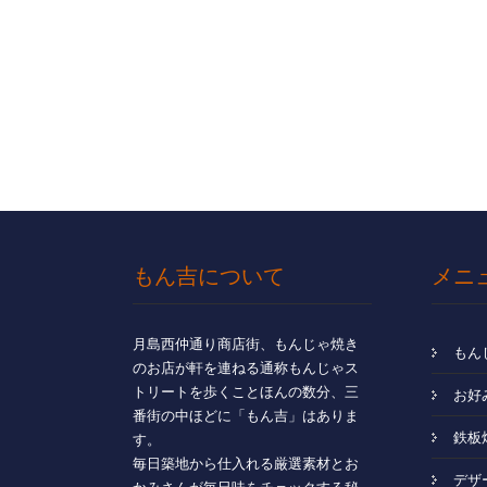
もん吉について
メニ
月島西仲通り商店街、もんじゃ焼き
もん
のお店が軒を連ねる通称もんじゃス
トリートを歩くことほんの数分、三
お好
番街の中ほどに「もん吉」はありま
鉄板
す。
毎日築地から仕入れる厳選素材とお
デザ
かみさんが毎日味をチェックする秘