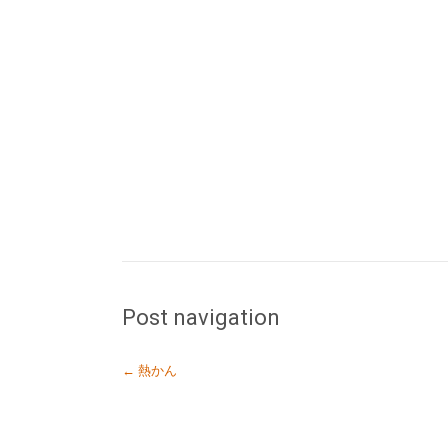
Post navigation
←
熱かん