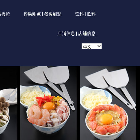
 鐵板燒
餐后甜点 | 餐後甜點
饮料 | 飲料
店铺信息 | 店鋪信息