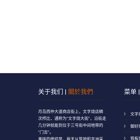
关于我们 |
關於我們
菜单 
月岛西仲大道商店街上，文字烧店鳞
文字烧
次栉比，通称为“文字烧大街”，沿街走
几分钟就能到位于三号街中间地带的
御好烧
“门吉”。
铁板烧
美味的绝招是，每天从筑地和丰洲采