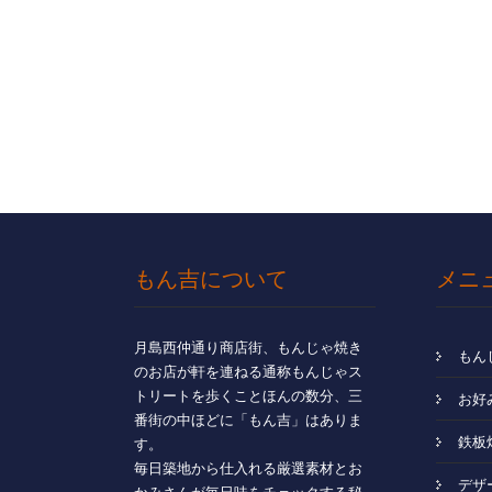
もん吉について
メニ
月島西仲通り商店街、もんじゃ焼き
もん
のお店が軒を連ねる通称もんじゃス
トリートを歩くことほんの数分、三
お好
番街の中ほどに「もん吉」はありま
鉄板
す。
毎日築地から仕入れる厳選素材とお
デザ
かみさんが毎日味をチェックする秘