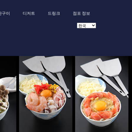
판구이
디저트
드링크
점포 정보