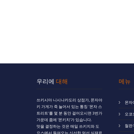
우리에
대해
메뉴
쓰키시마 니시나카도리 상점가, 몬자야
몬자
키 가게가 죽 늘어서 있는 통칭 '몬자 스
트리트'를 몇 분 동안 걸어오시면 3번가
오코
가운데 쯤에 ’몬키치’가 있습니다.
철판
맛을 결정하는 것은 매일 쓰키지와 도
요스에서 들여오는 신선한 엄선 식재료